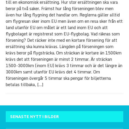
till en ekonomisk ersättning. Hur stor ersättningen ska vara
beror på två saker. Främst hur lång förseningen blev men
även hur lång flygning det handlar om. Reglerna gäller alltid
om flygresan sker inom EU men även om en resa sker från ett
land utanför EU om målet är ett land inom EU och att
flygbolaget är registrerat som EU-flygbolag. Vad räknas som
försening? Det räcker inte med en kortare försening för att
ersättning ska kunna krävas. Längden på förseningen som
krävs beror på flygsträcka. Om sträckan är kortare än 1500km
krävs det att förseningen är minst 2 timmar. Är sträckan
1500-3000km (inom EU) krävs 3 timmar och är det längre än
3000km samt utanför EU krävs det 4 timmar. Om
förseningen övergår 5 timmar ska pengar för biljetterna
betalas tillbaka,
[…]
SENASTE NYTT I BILDER