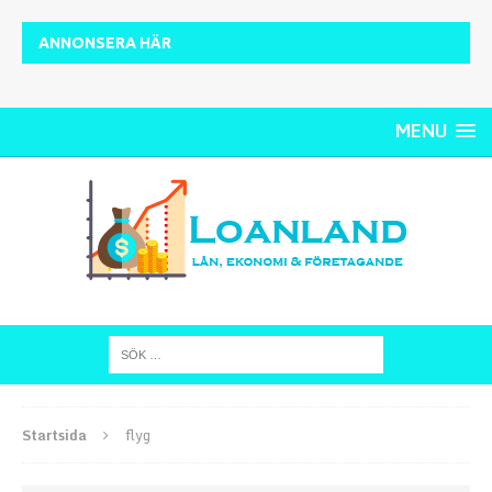
ANNONSERA HÄR
MENU
Startsida
flyg