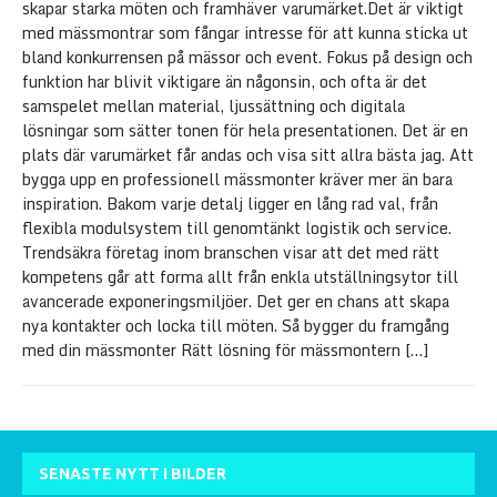
skapar starka möten och framhäver varumärket.Det är viktigt
med mässmontrar som fångar intresse för att kunna sticka ut
bland konkurrensen på mässor och event. Fokus på design och
funktion har blivit viktigare än någonsin, och ofta är det
samspelet mellan material, ljussättning och digitala
lösningar som sätter tonen för hela presentationen. Det är en
plats där varumärket får andas och visa sitt allra bästa jag. Att
bygga upp en professionell mässmonter kräver mer än bara
inspiration. Bakom varje detalj ligger en lång rad val, från
flexibla modulsystem till genomtänkt logistik och service.
Trendsäkra företag inom branschen visar att det med rätt
kompetens går att forma allt från enkla utställningsytor till
avancerade exponeringsmiljöer. Det ger en chans att skapa
nya kontakter och locka till möten. Så bygger du framgång
med din mässmonter Rätt lösning för mässmontern
[…]
SENASTE NYTT I BILDER